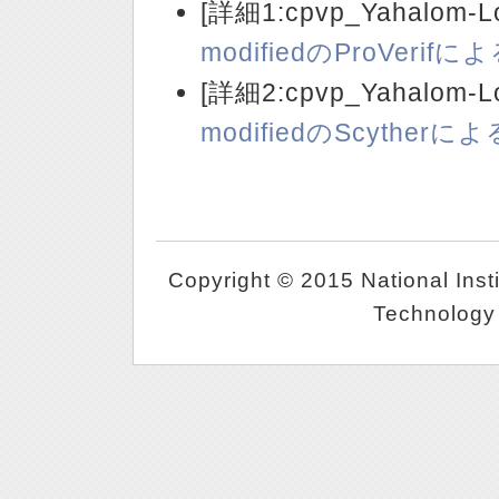
[詳細1:cpvp_Yahalom-Lo
modifiedのProVerif
[詳細2:cpvp_Yahalom-Lo
modifiedのScyther
Copyright © 2015 National Inst
Technology 