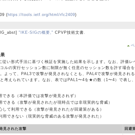
09 (
https://tools.ietf.org/html/rfc2409
)
IG_abst]
"IKE-SIGの概要,"
CPVP技術文書.
ペ
結果
128 に従い形式手法に基づく検証を実施した結果を示します。なお、評価レ
コルの実行セッション数に制限が無く任意のセッション数を許す場合を指
。よって、PAL3で攻撃が発見されなくとも、PAL4で攻撃が発見される
と考えられています。なお、表ではPAL1〜4を★の数（1〜4）で表し
用できる（本評価では攻撃が発見されず）
用できる（攻撃が発見されたが現時点では非現実的な脅威）
心して利用できる（攻撃が発見されたが回避策がある）
利用できない（現実的な脅威のある攻撃が発見された）
発見された攻撃
回避