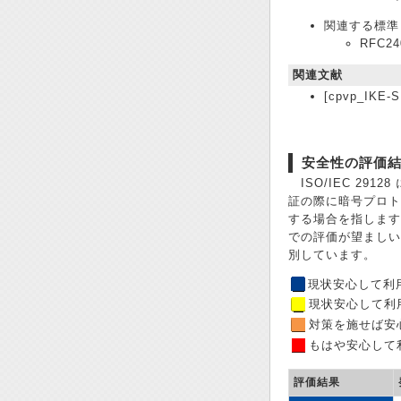
関連する標準
RFC24
関連文献
[cpvp_IKE-S
安全性の評価
ISO/IEC 29
証の際に暗号プロト
する場合を指します
での評価が望ましい
別しています。
現状安心して利
現状安心して利
対策を施せば安
もはや安心して
評価結果